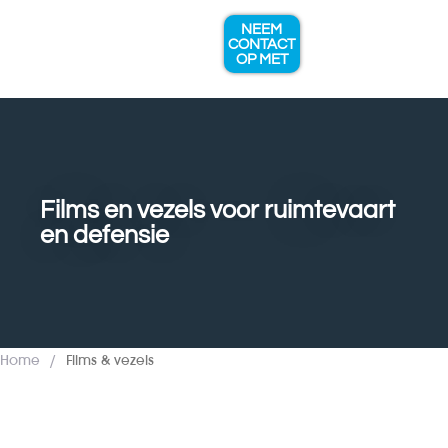
NEEM
CONTACT
OP MET
EXPERTISE & DIENSTEN
Films en vezels voor ruimtevaart
en defensie
Home
/
Films & vezels
Overzicht