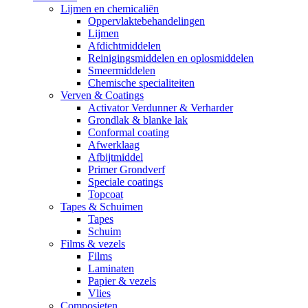
Lijmen en chemicaliën
Oppervlaktebehandelingen
Lijmen
Afdichtmiddelen
Reinigingsmiddelen en oplosmiddelen
Smeermiddelen
Chemische specialiteiten
Verven & Coatings
Activator Verdunner & Verharder
Grondlak & blanke lak
Conformal coating
Afwerklaag
Afbijtmiddel
Primer Grondverf
Speciale coatings
Topcoat
Tapes & Schuimen
Tapes
Schuim
Films & vezels
Films
Laminaten
Papier & vezels
Vlies
Composieten