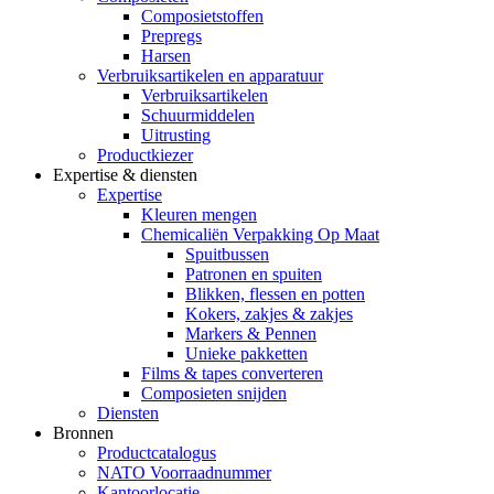
Composietstoffen
Prepregs
Harsen
Verbruiksartikelen en apparatuur
Verbruiksartikelen
Schuurmiddelen
Uitrusting
Productkiezer
Expertise & diensten
Expertise
Kleuren mengen
Chemicaliën Verpakking Op Maat
Spuitbussen
Patronen en spuiten
Blikken, flessen en potten
Kokers, zakjes & zakjes
Markers & Pennen
Unieke pakketten
Films & tapes converteren
Composieten snijden
Diensten
Bronnen
Productcatalogus
NATO Voorraadnummer
Kantoorlocatie