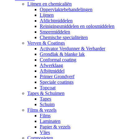
Lijmen en chemicaliën
Oppervlaktebehandelingen
Lijmen
Afdichtmiddelen
Reinigingsmiddelen en oplosmiddelen
Smeermiddelen
Chemische specialiteiten
Verven & Coatings
Activator Verdunner & Verharder
Grondlak & blanke lak
Conformal coating
Afwerklaag
Afbijtmiddel
Primer Grondverf
Speciale coatings
Topcoat
Tapes & Schuimen
Tapes
Schuim
Films & vezels
Films
Laminaten
Papier & vezels
Vlies
Composieten