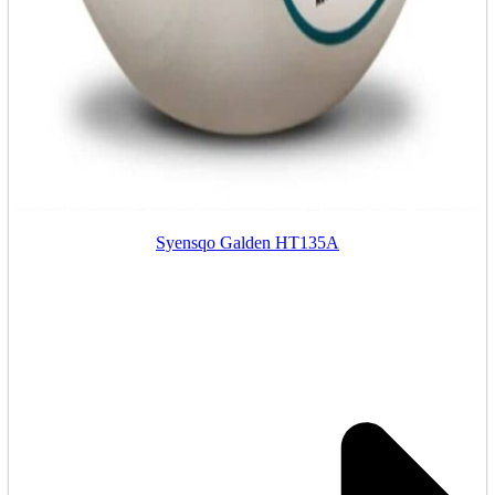
Syensqo Galden HT135A