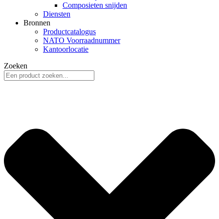
Composieten snijden
Diensten
Bronnen
Productcatalogus
NATO Voorraadnummer
Kantoorlocatie
Zoeken