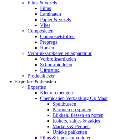
Films & vezels
Films
Laminaten
Papier & vezels
Vlies
Composieten
Composietstoffen
Prepregs
Harsen
Verbruiksartikelen en apparatuur
Verbruiksartikelen
Schuurmiddelen
Uitrusting
Productkiezer
Expertise & diensten
Expertise
Kleuren mengen
Chemicaliën Verpakking Op Maat
Spuitbussen
Patronen en spuiten
Blikken, flessen en potten
Kokers, zakjes & zakjes
Markers & Pennen
Unieke pakketten
Films & tapes converteren