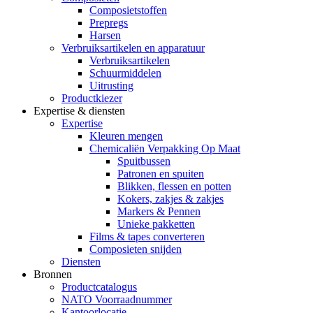
Composietstoffen
Prepregs
Harsen
Verbruiksartikelen en apparatuur
Verbruiksartikelen
Schuurmiddelen
Uitrusting
Productkiezer
Expertise & diensten
Expertise
Kleuren mengen
Chemicaliën Verpakking Op Maat
Spuitbussen
Patronen en spuiten
Blikken, flessen en potten
Kokers, zakjes & zakjes
Markers & Pennen
Unieke pakketten
Films & tapes converteren
Composieten snijden
Diensten
Bronnen
Productcatalogus
NATO Voorraadnummer
Kantoorlocatie