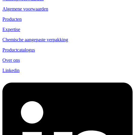
Algemene voorwaarden
Producten
Expertise
Chemische aangepaste verpakking
Productcatalogus
Over ons
Linkedin