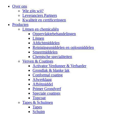
Over ons
Wie zijn wij?
Leveranciers Partners
Kwaliteit en certificeringen
Producten
Lijmen en chemicaliën
Oppervlaktebehandelingen
Lijmen
Afdichtmiddelen
Reinigingsmiddelen en oplosmiddelen
Smeermiddelen
Chemische specialiteiten
Verven & Coatings
Activator Verdunner & Verharder
Grondlak & blanke lak
Conformal coating
Afwerklaag
Afbijtmiddel
Primer Grondverf
Speciale coatings
Topcoat
Tapes & Schuimen
Tapes
Schuim