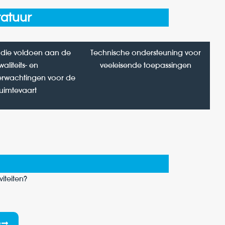
ratuur
 die voldoen aan de
Technische ondersteuning voor
waliteits- en
veeleisende toepassingen
verwachtingen voor de
ruimtevaart
iteiten?
e