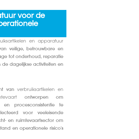
atuur voor de
perationele
ruiksartikelen en apparatuur
van veilige, betrouwbare en
age tot onderhoud, reparatie
de dagelijkse activiteiten en
ent van
verbruiksartikelen en
evaart
ontworpen om
id en procesconsistentie te
lecteerd voor veeleisende
ht- en ruimtevaartsector om
stand en operationele risico's