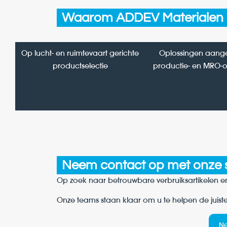
Waarom ADDEV Materialen ki
Op lucht- en ruimtevaart gerichte
Oplossingen aang
productselectie
productie- en MRO-
Neem contact op met onze sp
Op zoek naar betrouwbare verbruiksartikelen en
Onze teams staan klaar om u te helpen de juist
Ne