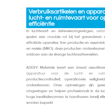
Verbruiksartikelen en appar
lucht- en ruimtevaart voor o
efficiëntie
In luchtvaart- en defensieomgevingen,
verb
spelen een cruciale rol bij het garanderen 
efficiënte operaties. Van productie en assembl
en revisie (MRO), deze producten ondersteunen 
voldoen aan de strenge luchtvaartvereisten.
ADDEV Materials levert een breed assortim
apparatuur voor de lucht- en ruimt
productiecontinuïteit, operationele veilighe
ondersteunen. Onze oplossingen zijn gese
omgevingen en helpen professionals in de luc
hoge kwaliteitsnormen te handhaven terwijl stil
worden beperkt.