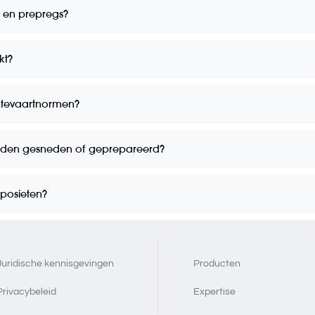
s en prepregs?
kt?
mtevaartnormen?
rden gesneden of geprepareerd?
posieten?
Juridische kennisgevingen
Producten
Privacybeleid
Expertise