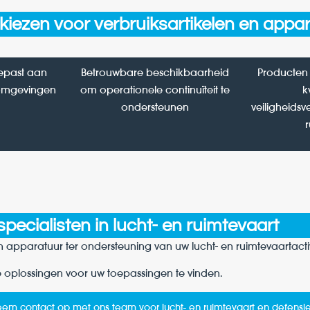
ezen voor verbruiksartikelen en appa
epast aan
Betrouwbare beschikbaarheid
Producten
omgevingen
om operationele continuïteit te
k
ondersteunen
veiligheids
ecialisten in lucht- en ruimtevaart
 apparatuur ter ondersteuning van uw lucht- en ruimtevaartactiv
e oplossingen voor uw toepassingen te vinden.
em contact op met ons team voor lucht- en ruimtevaart en defensi