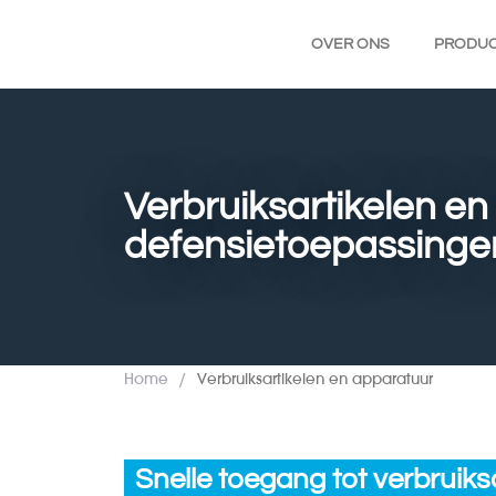
OVER ONS
PRODU
Verbruiksartikelen en
defensietoepassinge
Home
/
Verbruiksartikelen en apparatuur
Snelle toegang tot verbruik