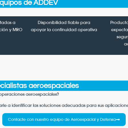
 equipos de ADDEV
tadas a
Disponibilidad fiable para
Producto
ación y MRO
apoyar la continuidad operativa
expectat
segur
a
ialistas aeroespaciales
 operaciones aeroespaciales?
le a identificar las soluciones adecuadas para sus aplicacione
Contacte con nuestro equipo de Aeroespacial y Defensa