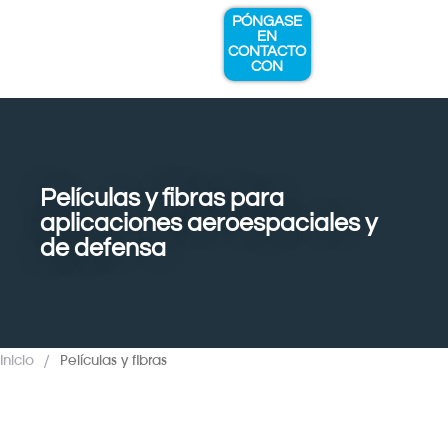
PÓNGASE
EN
CONTACTO
CON
QUIÉNES SOMOS
EXPERIENCIA Y SERVICIOS
Películas y fibras para
aplicaciones aeroespaciales y
de defensa
Inicio
/
Películas y fibras
Visión general