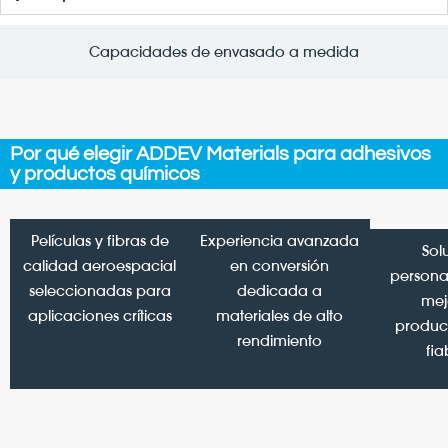
Capacidades de envasado a medida
Por qué elegir ADDEV Materials para adhesivos
y productos químicos
Películas y fibras de
Experiencia avanzada
Sol
calidad aeroespacial
en conversión
persona
seleccionadas para
dedicada a
mej
aplicaciones críticas
materiales de alto
product
rendimiento
fia