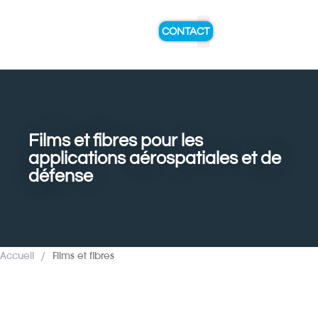
CONTACT
A PROPOS DE NOUS
EXPERTISE ET SERVICES
Films et fibres pour les
applications aérospatiales et de
défense
Accueil
/
Films et fibres
Vue d'ensemble