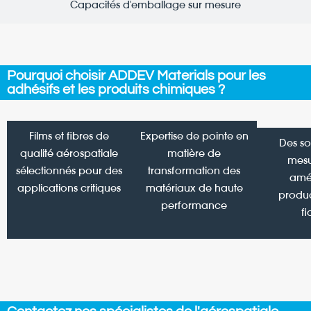
Capacités d'emballage sur mesure
Pourquoi choisir ADDEV Materials pour les
adhésifs et les produits chimiques ?
Films et fibres de
Expertise de pointe en
Des so
qualité aérospatiale
matière de
mesu
sélectionnés pour des
transformation des
amél
applications critiques
matériaux de haute
product
performance
fi