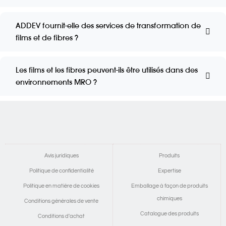
ADDEV fournit-elle des services de transformation de
films et de fibres ?
Les films et les fibres peuvent-ils être utilisés dans des
environnements MRO ?
Avis juridiques
Produits
Politique de confidentialité
Expertise
Politique en matière de cookies
Emballage à façon de produits
chimiques
Conditions générales de vente
Catalogue des produits
Conditions d'achat