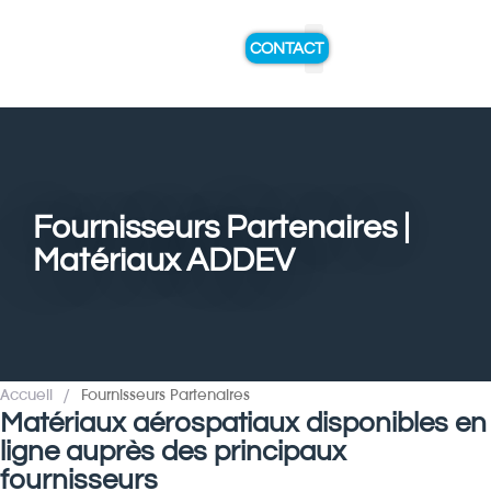
CONTACT
A PROPOS DE NOUS
EXPERTISE ET SERVICES
Fournisseurs Partenaires |
Matériaux ADDEV
Accueil
/
Fournisseurs Partenaires
Matériaux aérospatiaux disponibles en
ligne auprès des principaux
fournisseurs