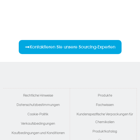
Kontaktieren Sie unsere Sourcing-Experten
Rechtliche Hinweise
Produkte
Datenschutzbestimmungen
Fachwissen
Cookie-Politik
Kundenspezifische Verpackungen für
Chemikalien
Verkaufsbedingungen
Produktkatalog
Kaufbedingungen und Konditionen
Nederlands