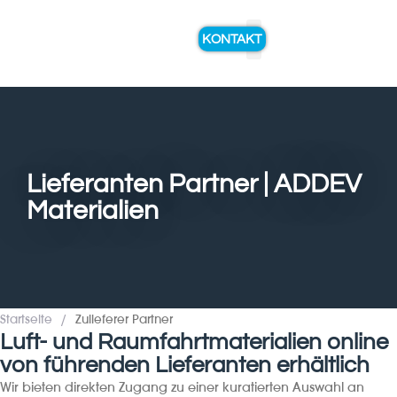
KONTAKT
FACHWISSEN & DIENSTLEISTUN
Lieferanten Partner | ADDEV
Materialien
Startseite
/
Zulieferer Partner
Luft- und Raumfahrtmaterialien online
von führenden Lieferanten erhältlich
Wir bieten direkten Zugang zu einer kuratierten Auswahl an