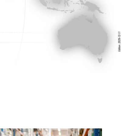
addev_asia@addevmaterials.com
materials.com
https://addevmaterials.com/aerospace/
rials.com/aerospace/
ISO9001 und AS/EN 9120 zertifizierter Standort
ifizierter Standort