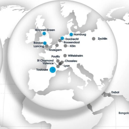
andpak.uk@addevmaterials.com
+49 4193 75086888
info.nl@addevmaterials.com
aerospace.emea@addevmaterials.com
https://www.hlc-aviation.com/
https://addevmaterials.com/aerospace/
https://addevmaterials.com/aerospace/
https://andpak.com/
ISO9001 und AS/EN 9120 zertifizierter Standort
 und AS/EN 9120 zertifizierter Standort
aerospace.fr@addevmaterials.com
O9001,
zertifizierter Standort
https://addevmaterials.com/aerospace/
ISO9001, AS/EN 9100 und AS/EN 9120 zertifizierter Standort