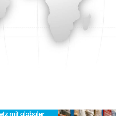
aerospace.in@addev
https://addevmate
ISO9001 und AS/EN 9120 zert
tz mit globaler