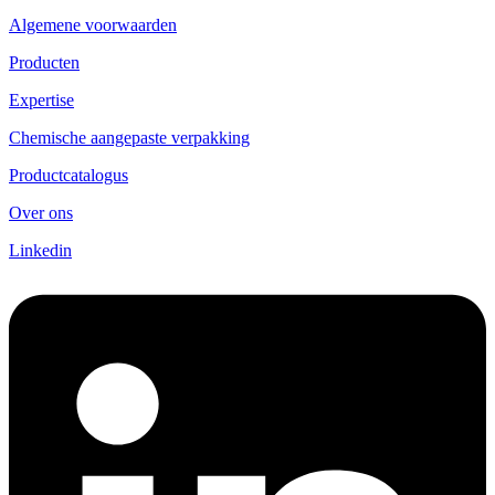
Algemene voorwaarden
Producten
Expertise
Chemische aangepaste verpakking
Productcatalogus
Over ons
Linkedin