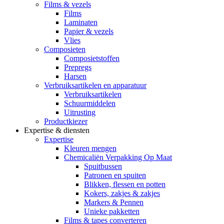
Films & vezels
Films
Laminaten
Papier & vezels
Vlies
Composieten
Composietstoffen
Prepregs
Harsen
Verbruiksartikelen en apparatuur
Verbruiksartikelen
Schuurmiddelen
Uitrusting
Productkiezer
Expertise & diensten
Expertise
Kleuren mengen
Chemicaliën Verpakking Op Maat
Spuitbussen
Patronen en spuiten
Blikken, flessen en potten
Kokers, zakjes & zakjes
Markers & Pennen
Unieke pakketten
Films & tapes converteren