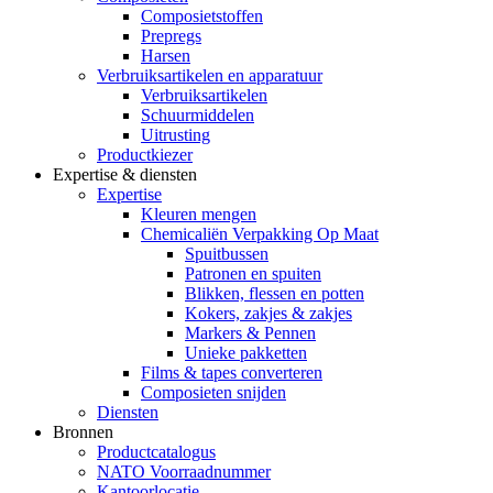
Composietstoffen
Prepregs
Harsen
Verbruiksartikelen en apparatuur
Verbruiksartikelen
Schuurmiddelen
Uitrusting
Productkiezer
Expertise & diensten
Expertise
Kleuren mengen
Chemicaliën Verpakking Op Maat
Spuitbussen
Patronen en spuiten
Blikken, flessen en potten
Kokers, zakjes & zakjes
Markers & Pennen
Unieke pakketten
Films & tapes converteren
Composieten snijden
Diensten
Bronnen
Productcatalogus
NATO Voorraadnummer
Kantoorlocatie