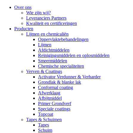
Over ons
Wie zijn wij?
Leveranciers Partners
Kwaliteit en certificeringen
Producten
Lijmen en chemicaliën
Oppervlaktebehandelingen
Lijmen
Afdichtmiddelen
Reinigingsmiddelen en oplosmiddelen
Smeermiddelen
Chemische specialiteiten
Verven & Coatings
Activator Verdunner & Verharder
Grondlak & blanke lak
Conformal coating
Afwerklaag
Afbijtmiddel
Primer Grondverf
Speciale coatings
Topcoat
Tapes & Schuimen
Tapes
Schuim