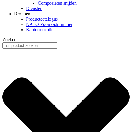
Composieten snijden
Diensten
Bronnen
Productcatalogus
NATO Voorraadnummer
Kantoorlocatie
Zoeken