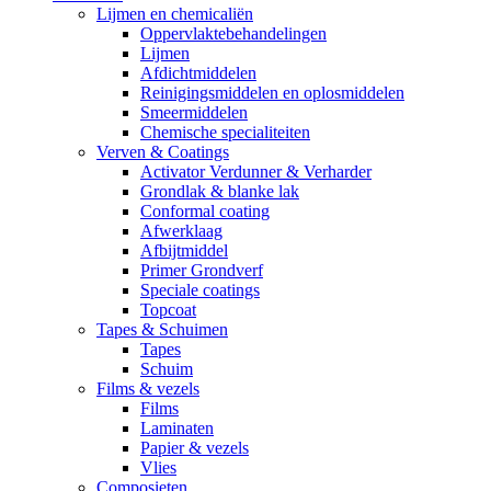
Lijmen en chemicaliën
Oppervlaktebehandelingen
Lijmen
Afdichtmiddelen
Reinigingsmiddelen en oplosmiddelen
Smeermiddelen
Chemische specialiteiten
Verven & Coatings
Activator Verdunner & Verharder
Grondlak & blanke lak
Conformal coating
Afwerklaag
Afbijtmiddel
Primer Grondverf
Speciale coatings
Topcoat
Tapes & Schuimen
Tapes
Schuim
Films & vezels
Films
Laminaten
Papier & vezels
Vlies
Composieten