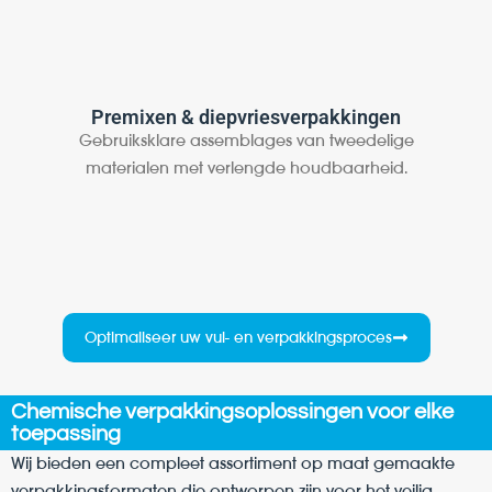
Premixen & diepvriesverpakkingen
Gebruiksklare assemblages van tweedelige
Gec
materialen met verlengde houdbaarheid.
Optimaliseer uw vul- en verpakkingsproces
Chemische verpakkingsoplossingen voor elke
toepassing
Wij bieden een compleet assortiment op maat gemaakte
verpakkingsformaten die ontworpen zijn voor het veilig