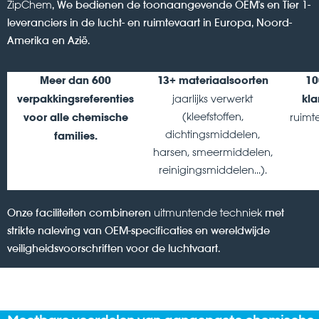
ZipChem
, We bedienen de toonaangevende OEM's en Tier 1-
leveranciers in de lucht- en ruimtevaart in Europa, Noord-
Amerika en Azië.
Meer dan 600
13+ materiaalsoorten
10
jaarlijks verwerkt
verpakkingsreferenties
kla
(kleefstoffen,
ruimt
voor alle chemische
dichtingsmiddelen,
families.
harsen, smeermiddelen,
reinigingsmiddelen...).
Onze faciliteiten combineren
uitmuntende techniek
met
strikte naleving van OEM-specificaties en wereldwijde
veiligheidsvoorschriften voor de luchtvaart.