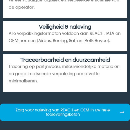
vereenvoudigde logistiek en verbeterde efficiëntie van
de operator.
Veiligheid & naleving
Alle verpakkingsformaten voldoen aan REACH, IATA en
OEM-normen (Airbus, Boeing, Safran, Rolls-Royce).
Traceerbaarheid en duurzaamheid
Tracering op partijniveau, milieuvriendelijke materialen
en geoptimaliseerde verpakking om afval te
minimaliseren.
Zorg voor naleving van REACH en OEM in uw hele
toeleveringsketen