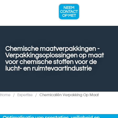
NEEM
CONTACT
OP MET
EXPERTISE & DIENSTEN
Chemische maatverpakkingen -
Verpakkingsoplossingen op maat
voor chemische stoffen voor de
lucht- en ruimtevaartindustrie
Home
/
Expertise
/
Chemicaliën Verpakking Op Maat